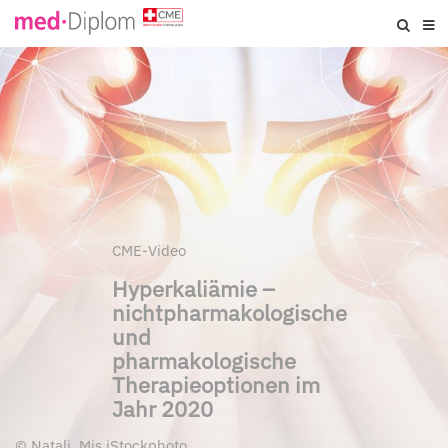
CME-Video
Hyperkaliämie –
nichtpharmakologische
und
pharmakologische
Therapieoptionen im
Jahr 2020
©
Natali_Mis iStockphoto